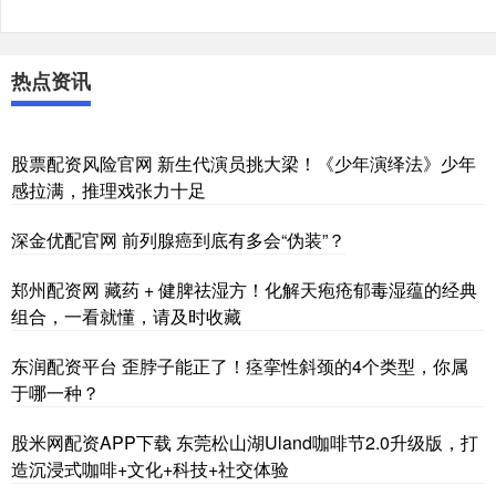
热点资讯
股票配资风险官网 新生代演员挑大梁！《少年演绎法》少年
感拉满，推理戏张力十足
深金优配官网 前列腺癌到底有多会“伪装”？
郑州配资网 藏药 + 健脾祛湿方！化解天疱疮郁毒湿蕴的经典
组合，一看就懂，请及时收藏
东润配资平台 歪脖子能正了！痉挛性斜颈的4个类型，你属
于哪一种？
股米网配资APP下载 东莞松山湖Uland咖啡节2.0升级版，打
造沉浸式咖啡+文化+科技+社交体验