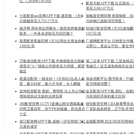
亿”丨2026年1月14日
配资天眼APP下载 红豆股份：
资买入861.07万元
七星配资app官网APP下载 盛景微：1月9
策略盈官网官网 曾获铜奖，
日获融资买入753.17万元
26岁她已成新演艺明星！
旗开网 周冬雨近照曝光！脸部发胖被质疑
恒瑞行配资官网 1月3日谢瑞
医美，一年多未进组沦为综艺咖？
1357元/克
股票配资客服官网 1月3日周生生黄金价格
广盛网配资平台 日绝密文件
1360元/克
义野心，竟这么可怕，要在华驻
万银鼎信配资APP下载 华泰财险首次获标
第二证券APP下载 三亚免税店
准普尔“A+”保险公司财务实力评级，展望
售破亿！近五成免税相关企业
稳定
盈盛达配资 一路走好！1天传出2位名人去
深金优配平台 图书盲盒：打
世，最大84岁，最小才30岁，令人唏嘘
是为情绪消费？
龙坤投资配资 黄妍、曹明哲 论上市公司定
金呈配资APP下载 梁红：创
增保底协议无效的法律后果
与其他经济体的最大区别
360配资官网 CCTV5直播山西汾酒揭幕战
锴安配资官网 CBA新赛季排
对阵卫冕冠军，张宁PK孙铭徽，胜负悬念
广东队稳居榜首，辽宁队开局
十足
浙江配资网APP下载 成都一涉宅用地7.8亿
金股配资网 武汉3宗涉宅用地8
元底价成交