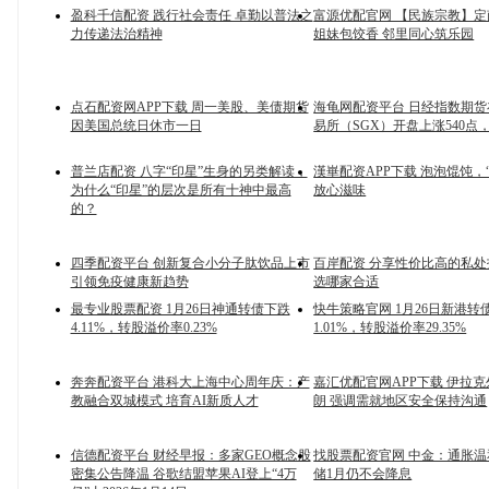
盈科千信配资 践行社会责任 卓勤以普法之
富源优配官网 【民族宗教】
力传递法治精神
姐妹包饺香 邻里同心筑乐园
点石配资网APP下载 周一美股、美债期货
海龟网配资平台 日经指数期
因美国总统日休市一日
易所（SGX）开盘上涨540点，报
普兰店配资 八字“印星”生身的另类解读，
漢崋配资APP下载 泡泡馄饨，
为什么“印星”的层次是所有十神中最高
放心滋味
的？
四季配资平台 创新复合小分子肽饮品上市
百岸配资 分享性价比高的私
引领免疫健康新趋势
选哪家合适
最专业股票配资 1月26日神通转债下跌
快牛策略官网 1月26日新港转
4.11%，转股溢价率0.23%
1.01%，转股溢价率29.35%
奔奔配资平台 港科大上海中心周年庆：产
嘉汇优配官网APP下载 伊拉
教融合双城模式 培育AI新质人才
朗 强调需就地区安全保持沟通
信德配资平台 财经早报：多家GEO概念股
找股票配资官网 中金：通胀
密集公告降温 谷歌结盟苹果AI登上“4万
储1月仍不会降息