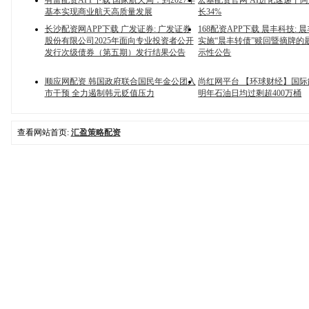
有富配资APP下载 国家航天局：到2027年
宏基配资官网 AI进化速递丨
基本实现商业航天高质量发展
长34%
长沙配资网APP下载 广发证券: 广发证券
168配资APP下载 晨丰科技:
股份有限公司2025年面向专业投资者公开
实施“晨丰转债”赎回暨摘牌的
发行次级债券（第五期）发行结果公告
示性公告
顺应网配资 韩国政府联合国民年金公团入
尚红网平台 【环球财经】国
市干预 全力遏制韩元贬值压力
明年石油日均过剩超400万桶
查看网站首页:
汇盈策略配资