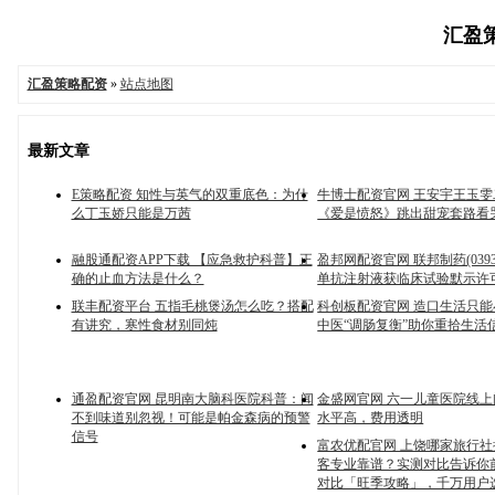
汇盈策
汇盈策略配资
»
站点地图
最新文章
E策略配资 知性与英气的双重底色：为什
牛博士配资官网 王安宇王玉
么丁玉娇只能是万茜
《爱是愤怒》跳出甜宠套路看
融股通配资APP下载 【应急救护科普】正
盈邦网配资官网 联邦制药(039
确的止血方法是什么？
单抗注射液获临床试验默示许
联丰配资平台 五指毛桃煲汤怎么吃？搭配
科创板配资官网 造口生活只
有讲究，寒性食材别同炖
中医“调肠复衡”助你重拾生活
通盈配资官网 昆明南大脑科医院科普：闻
金盛网官网 六一儿童医院线
不到味道别忽视！可能是帕金森病的预警
水平高，费用透明
信号
富农优配官网 上饶哪家旅行
客专业靠谱？实测对比告诉你前
对比「旺季攻略」，千万用户