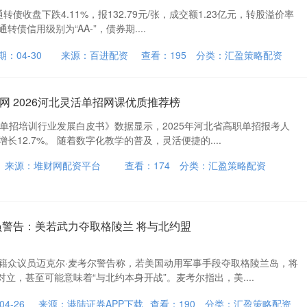
转债收盘下跌4.11%，报132.79元/张，成交额1.23亿元，转股溢价率
通转债信用级别为“AA-”，债券期....
期：04-30
来源：百进配资
查看：
195
分类：
汇盈策略配资
网 2026河北灵活单招网课优质推荐榜
职单招培训行业发展白皮书》数据显示，2025年河北省高职单招报考人
长12.7%。 随着数字化教学的普及，灵活便捷的....
来源：堆财网配资平台
查看：
174
分类：
汇盈策略配资
员警告：美若武力夺取格陵兰 将与北约盟
党籍众议员迈克尔·麦考尔警告称，若美国动用军事手段夺取格陵兰岛，将
立，甚至可能意味着“与北约本身开战”。麦考尔指出，美....
4-26
来源：港陆证券APP下载
查看：
190
分类：
汇盈策略配资