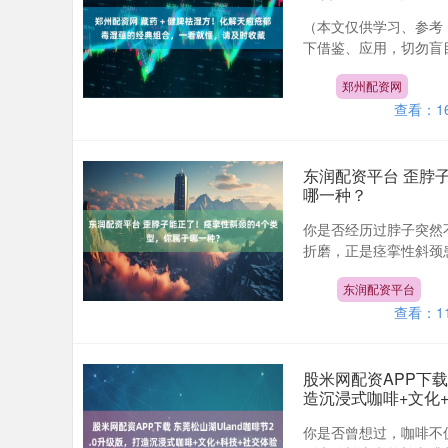
（本文仅供学习、参考
下借鉴、应用，切勿盲目
郑州配资网
查看：
1
东润配资平台 歪脖
哪一种？
你是否经历过脖子突然
折磨，正是痉挛性斜颈患
东润配资平台
查看：
1
股米网配资APP下载
造沉浸式咖啡+文化
你是否曾想过，咖啡不