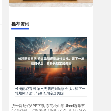
推荐资讯
长鸿配资官网 哈文无脑规则坑惨央视，留下一
堆烂摊子后，转身长期定居美国
股米网配资APP下载 东莞松山湖Uland咖啡节
2.0升级版，打造沉浸式咖啡+文化+科技+社交