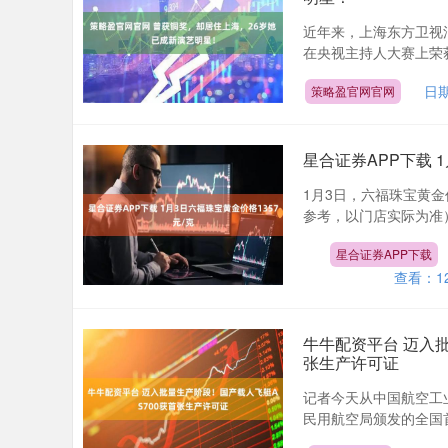
近年来，上海东方卫视
在央视主持人大赛上荣获
日期
策略盈官网官网
星合证券APP下载 
1月3日，六福珠宝黄金价
参考，以门店实际为准）同
星合证券APP下载
查看：
1
牛牛配资平台 迈入
张生产许可证
记者今天从中国航空工业
民用航空局颁发的全国首