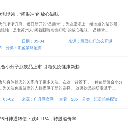
泡泡馄饨，“闭眼冲”的放心滋味
火气渐渐升腾。近日新开的“吕膳堂”，为这里添上一缕地道的姑苏晨
馄饨，是老苏州人“闭着眼睛点也好吃”的放心滋味。 吕膳堂....
日期：05-04
来源：股票杠杆怎么开通
5
分类：
汇盈策略配资
复合小分子肽饮品上市 引领免疫健康新趋
食与身体状态的关系有了更多关注。在这一背景下，一种创新复合小分
为关注免疫健康的人群提供了新的选择。 这类饮品的研发基于....
05-02
来源：广升网官网
查看：
205
分类：
汇盈策略配资
26日神通转债下跌4.11%，转股溢价率