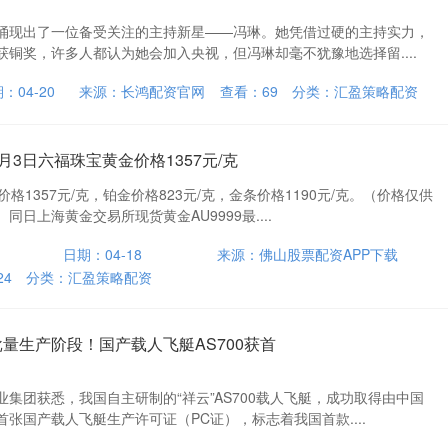
涌现出了一位备受关注的主持新星——冯琳。她凭借过硬的主持实力，
铜奖，许多人都认为她会加入央视，但冯琳却毫不犹豫地选择留....
：04-20
来源：长鸿配资官网
查看：
69
分类：
汇盈策略配资
1月3日六福珠宝黄金价格1357元/克
格1357元/克，铂金价格823元/克，金条价格1190元/克。（价格仅供
日上海黄金交易所现货黄金AU9999最....
日期：04-18
来源：佛山股票配资APP下载
24
分类：
汇盈策略配资
批量生产阶段！国产载人飞艇AS700获首
集团获悉，我国自主研制的“祥云”AS700载人飞艇，成功取得由中国
张国产载人飞艇生产许可证（PC证），标志着我国首款....