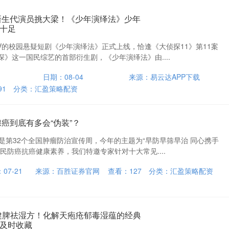
新生代演员挑大梁！《少年演绎法》少年
十足
芒果TV的校园悬疑短剧《少年演绎法》正式上线，恰逢《大侦探11》第11案
》这一国民综艺的首部衍生剧，《少年演绎法》由....
日期：08-04
来源：易云达APP下载
91
分类：
汇盈策略配资
癌到底有多会“伪装”？
21日是第32个全国肿瘤防治宣传周，今年的主题为“早防早筛早治 同心携手
民防癌抗癌健康素养，我们特邀专家针对十大常见....
07-21
来源：百胜证券官网
查看：
127
分类：
汇盈策略配资
+ 健脾祛湿方！化解天疱疮郁毒湿蕴的经典
及时收藏