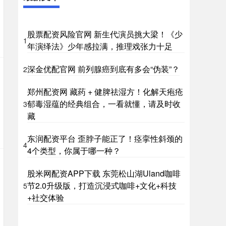
股票配资风险官网 新生代演员挑大梁！《少
1
年演绎法》少年感拉满，推理戏张力十足
深金优配官网 前列腺癌到底有多会“伪装”？
2
郑州配资网 藏药 + 健脾祛湿方！化解天疱疮
郁毒湿蕴的经典组合，一看就懂，请及时收
3
藏
东润配资平台 歪脖子能正了！痉挛性斜颈的
4
4个类型，你属于哪一种？
股米网配资APP下载 东莞松山湖Uland咖啡
节2.0升级版，打造沉浸式咖啡+文化+科技
5
+社交体验