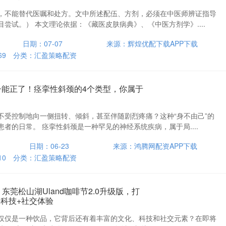
，不能替代医嘱和处方。文中所述配伍、方剂，必须在中医师辨证指导
尝试。） 本文理论依据：《藏医皮肤病典》、《中医方剂学》....
日期：07-07
来源：辉煌优配下载APP下载
69
分类：
汇盈策略配资
子能正了！痉挛性斜颈的4个类型，你属于
不受控制地向一侧扭转、倾斜，甚至伴随剧烈疼痛？这种“身不由己”的
者的日常。 痉挛性斜颈是一种罕见的神经系统疾病，属于局....
日期：06-23
来源：鸿腾网配资APP下载
10
分类：
汇盈策略配资
 东莞松山湖Uland咖啡节2.0升级版，打
+科技+社交体验
仅仅是一种饮品，它背后还有着丰富的文化、科技和社交元素？在即将