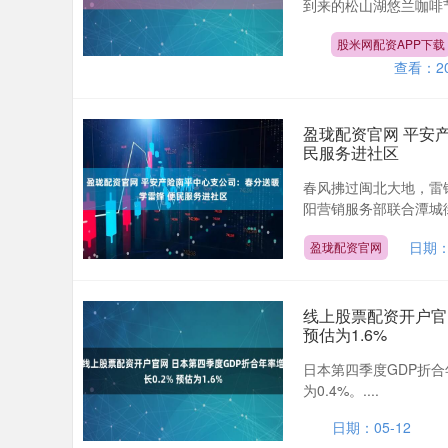
到来的松山湖悠兰咖啡节2
股米网配资APP下载
查看：
2
盈珑配资官网 平安
民服务进社区
春风拂过闽北大地，雷
阳营销服务部联合潭城街
日期：
盈珑配资官网
线上股票配资开户官网
预估为1.6%
日本第四季度GDP折合年
为0.4%。....
日期：05-12