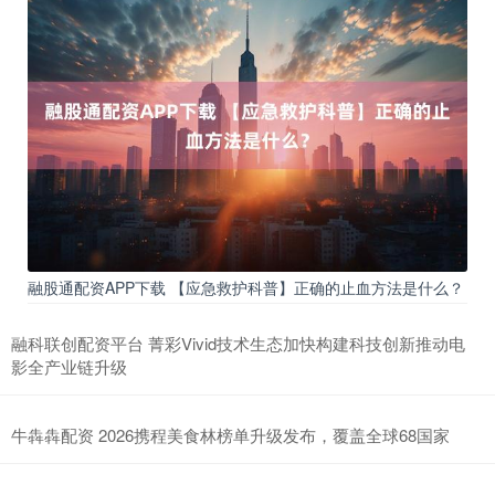
融股通配资APP下载 【应急救护科普】正确的止血方法是什么？
融科联创配资平台 菁彩Vivid技术生态加快构建科技创新推动电
影全产业链升级
牛犇犇配资 2026携程美食林榜单升级发布，覆盖全球68国家