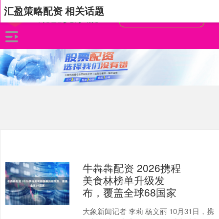
汇盈策略配资 相关话题
牛犇犇配资 2026携程
美食林榜单升级发
布，覆盖全球68国家
大象新闻记者 李莉 杨文丽 10月31日，携