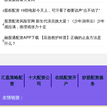
股权配资 19部电影今天上，可汗看了都要说声“点不动了”
3
股票配资风险官网 新生代演员挑大梁！《少年演绎法》少年
4
感拉满，推理戏张力十足
融股通配资APP下载 【应急救护科普】正确的止血方法是
5
什么？
汇盈策略配
十大配资公
在线配资开
炒股配资服
资
司
户
务
友情链接：