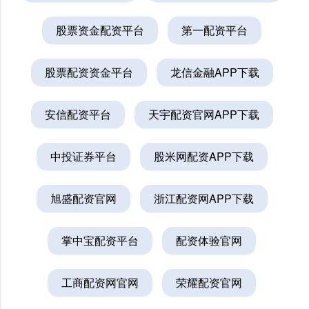
股票资金配资平台
第一配资平台
股票配资资金平台
龙信金融APP下载
安信配资平台
天宇配资官网APP下载
中投证券平台
股米网配资APP下载
旭盛配资官网
浙江配资网APP下载
掌中宝配资平台
配资体验官网
工商配资网官网
荣耀配资官网