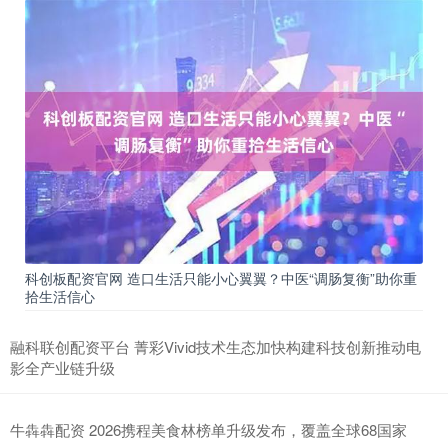
科创板配资官网 造口生活只能小心翼翼？中医“调肠复衡”助你重
拾生活信心
融科联创配资平台 菁彩Vivid技术生态加快构建科技创新推动电
影全产业链升级
牛犇犇配资 2026携程美食林榜单升级发布，覆盖全球68国家