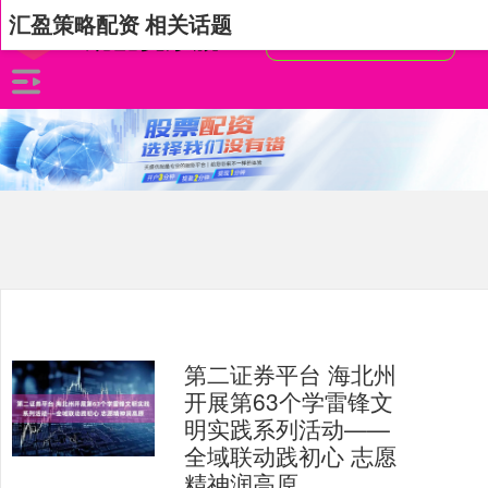
汇盈策略配资 相关话题
第二证券平台 海北州
开展第63个学雷锋文
明实践系列活动——
全域联动践初心 志愿
精神润高原