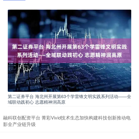
第二证券平台 海北州开展第63个学雷锋文明实践系列活动——全
域联动践初心 志愿精神润高原
融科联创配资平台 菁彩Vivid技术生态加快构建科技创新推动电
影全产业链升级