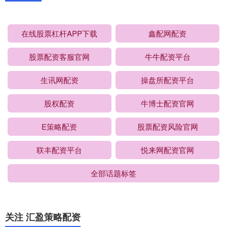
在线股票杠杆APP下载
鑫配网配资
股票配资客服官网
牛牛配资平台
生讯网配资
操盘所配资平台
股权配资
牛博士配资官网
E策略配资
股票配资风险官网
联丰配资平台
悦来网配资官网
全部话题标签
关注 汇盈策略配资