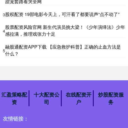
甜宠套路看哭全网
股权配资 19部电影今天上，可汗看了都要说声“点不动了”
3
股票配资风险官网 新生代演员挑大梁！《少年演绎法》少年
4
感拉满，推理戏张力十足
融股通配资APP下载 【应急救护科普】正确的止血方法是
5
什么？
汇盈策略配
十大配资公
在线配资开
炒股配资服
资
司
户
务
友情链接：