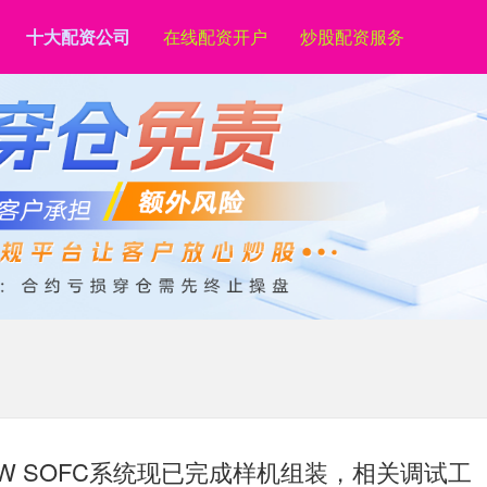
十大配资公司
在线配资开户
炒股配资服务
kW SOFC系统现已完成样机组装，相关调试工