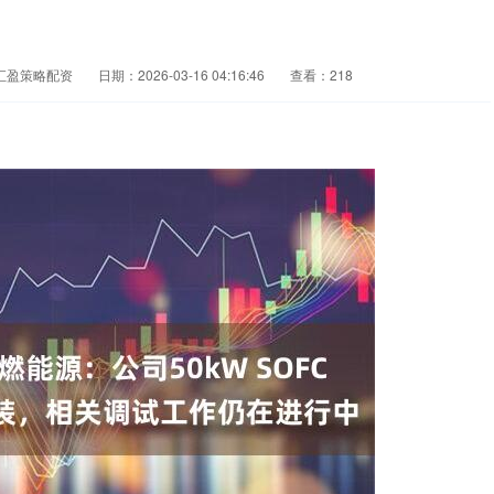
汇盈策略配资
日期：2026-03-16 04:16:46
查看：218