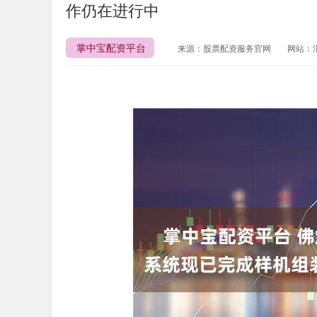
作仍在进行中
掌中宝配资平台
来源：股票配资服务官网
网站：