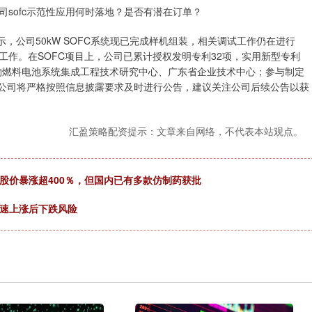
sofc示范性应用何时落地？是否有潜在订单？
示，公司50kW SOFC系统现已完成样机组装，相关调试工作仍在进行
设工作。在SOFC项目上，公司已累计授权发明专利32项，实用新型专利
化物燃料电池系统集成工程技术研究中心、广东省企业技术中心；参与制定
。公司将严格按照信息披露要求及时进行公告，建议关注公司后续公告以获
汇盈策略配资提示：文章来自网络，不代表本站观点。
股价暴涨超400％，但国内已有多款仿制药获批
快速上涨后下跌风险