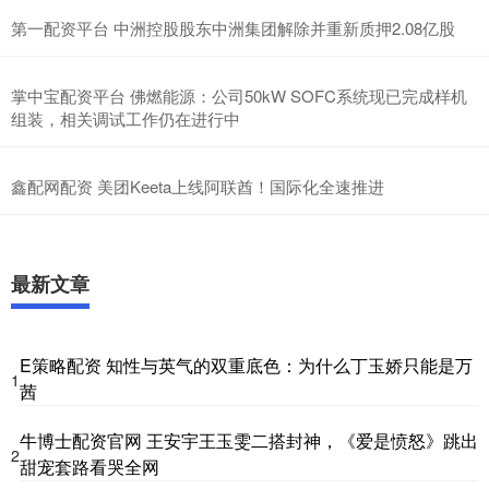
第一配资平台 中洲控股股东中洲集团解除并重新质押2.08亿股
掌中宝配资平台 佛燃能源：公司50kW SOFC系统现已完成样机
组装，相关调试工作仍在进行中
鑫配网配资 美团Keeta上线阿联酋！国际化全速推进
最新文章
E策略配资 知性与英气的双重底色：为什么丁玉娇只能是万
1
茜
牛博士配资官网 王安宇王玉雯二搭封神，《爱是愤怒》跳出
2
甜宠套路看哭全网